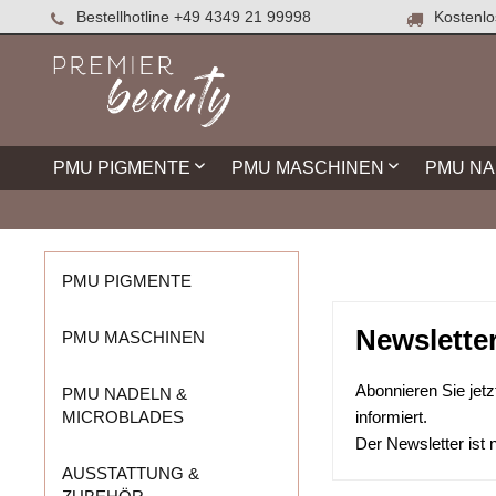
Bestellhotline +49 4349 21 99998
Kostenlos
PMU PIGMENTE
PMU MASCHINEN
PMU NA
NUVA COLORS
MASCHINEN
PMU NADELN
PIGMENTIERZUBEHÖR
DESINFEKTION
ARTYST
NETZGE
MICROB
ÜBUNGS
PFLEGE
PMU PIGMENTE
CHEYENNE / MT DERM
KWADRON PMU OPTIMA
CARTRIDGES
Newslette
GLOVCON
PMU MASCHINEN
PERMA BLEND LUXE
VORZEICHNUNGSZUBEHÖR
HANDSCHUHE
EVENFL
ZUBEHÖ
AUSSTA
KWADRON CARTRIDGES
EQUALISER
CHEYENNE SAFETY
Abonnieren Sie jet
PMU NADELN &
SPEKTRA
CARTRIDGES
MICROBLADES
AMIEA
informiert.
MICROBEAU
VERTIX NANO PMU CARTRIDGES
Der Newsletter ist n
AMIEA
AMIEA MODULE
AUSSTATTUNG &