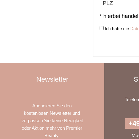
* hierbei handel
Ich habe die
Dat
Newsletter
S
Telefo
Abonnieren Sie den
kostenlosen Newsletter und
verpassen Sie keine Neuigkeit
+49
oder Aktion mehr von Premier
Beauty.
Mo-