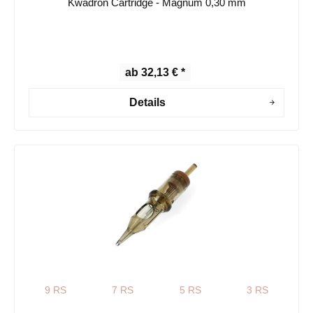
Kwadron Cartridge - Magnum 0,30 mm
ab 32,13 € *
Details
9 RS
7 RS
5 RS
3 RS