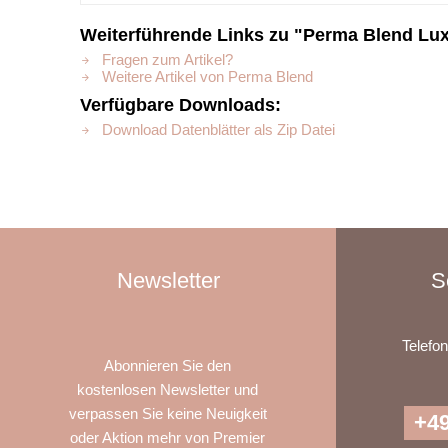
Weiterführende Links zu "Perma Blend Luxe
Fragen zum Artikel?
Weitere Artikel von Perma Blend
Verfügbare Downloads:
Download Datenblätter als Zip Datei
Newsletter
S
Telefo
Abonnieren Sie den
kostenlosen Newsletter und
verpassen Sie keine Neuigkeit
+49
oder Aktion mehr von Premier